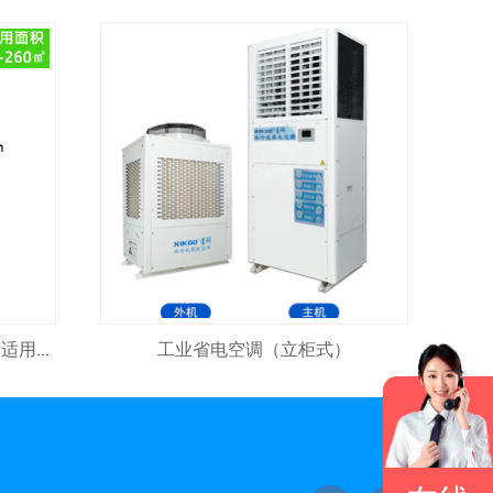
工业省电空调（立柜式）
4kw 380v 冷风机 风量：4000³/h 适用面积：2600㎡