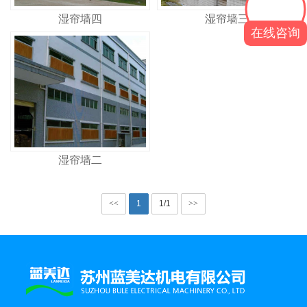
湿帘墙四
湿帘墙三
在线咨询
湿帘墙二
<<
1
1/1
>>