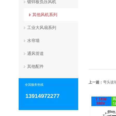
镀锌板负压风机
其他风机系列
工业大风扇系列
水帘墙
通风管道
其他配件
上一篇：
弯头玻
全国服务热线
13914972277