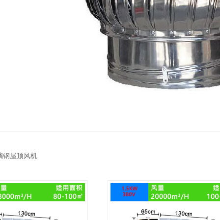
璃钢屋顶风机