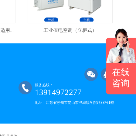
工业省电空调（立柜式）
4kw 380v 冷风机 风量：4000³/h 适用面积：2600㎡
在线
咨询
服务热线：
13914972277
地址：江苏省苏州市昆山市巴城镇学院路88号1幢