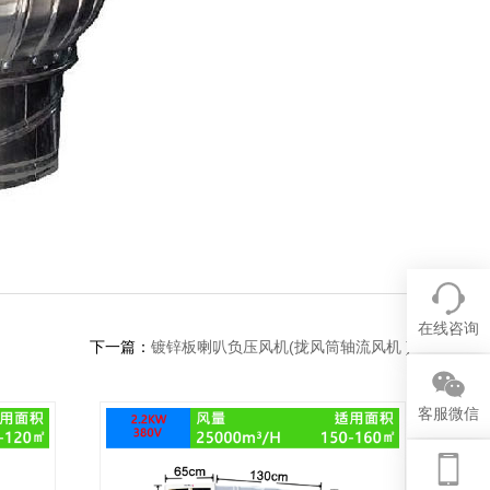
在线咨询
下一篇：
镀锌板喇叭负压风机(拢风筒轴流风机 )
客服微信