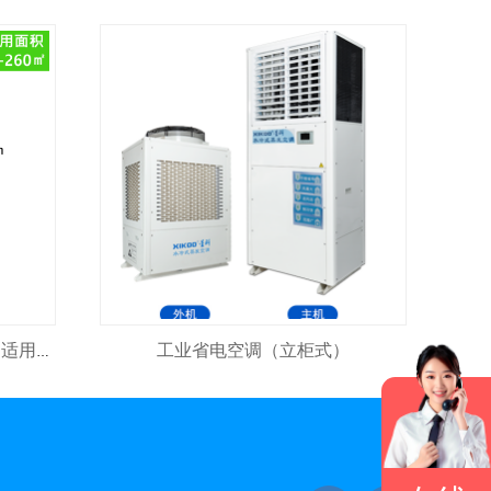
工业省电空调（立柜式）
4kw 380v 冷风机 风量：4000³/h 适用面积：2600㎡